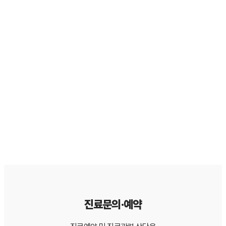
💡 서울365열린치과
📞 031-594-2080
📍 경기도 남양주시 화도읍 비룡로 112
- 3D CT, 디지털 구강 스캐너 등 최신 장비 보유
- 무통마취 시스템으로 편안한 진료
- 풍부한 임상 경력과 협진 시스템
- 감염관리 철저, 1:1 맞춤 상담
진료문의·예약