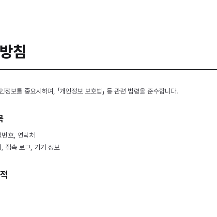
임플란트
수면마취클리닉
치아교정
리방침
개인정보를 중요시하며, 「개인정보 보호법」 등 관련 법령을 준수합니다.
목
밀번호, 연락처
키, 접속 로그, 기기 정보
목적