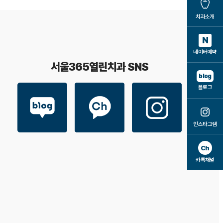
치과소개
N
네이버예약
서울365열린치과 SNS
blog
블로그
인스타그램
Ch
카톡채널