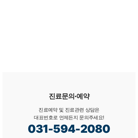
참고 안내
본 문서는 일반적인 이해를 돕기 위한 정보이며, 개인의 구강
상태에 따라 진단·치료 방법은 달라질 수 있습니다. 정확한 진
단과 치료 계획은 서울365열린치과 의료진 상담을 통해 확인
하시기 바랍니다.[*본 백과사전 콘텐츠는 서울365열린치과가
검수·관리합니다.]
진료문의·예약
진료예약 및 진료관련 상담은
대표번호로 언제든지 문의주세요!
031-594-2080