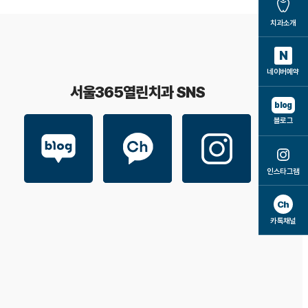
치과소개
N
네이버예약
서울365열린치과 SNS
blog
블로그
인스타그램
Ch
카톡채널