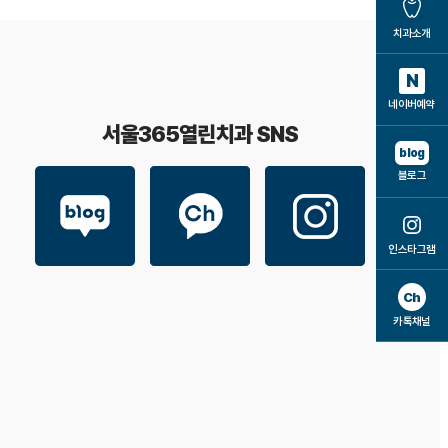
치과소개
N
네이버예약
서울365열린치과 SNS
blog
블로그
인스타그램
Ch
카톡채널